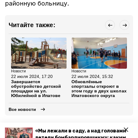
районную больницу.
Читайте также:
Новости
Новости
Но
22 июля 2024, 17:20
22 июля 2024, 15:32
22
Завершается
Обновлённые
За
обустройство детской
спортзалы откроют в
ка
площадки на ул.
этом году в двух школах
са
Юбилейной в Ипатове
Ипатовского округа
Зе
Все новости
нацпроект «здравоохранение»
«Мы лежали в саду, а над головами
летели бомбардировщики»: каким