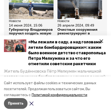
Новости
Новости
Но
14 июня 2024, 15:06
26 апреля 2024, 09:49
16
Губернатор Владимиров
Очистные сооружения
Тр
поручил создать новую
реконструируют в
за
систему водоснабжения
станице Новотроицкой
ре
в Шпаковском округе
се
«Мы лежали в саду, а над головами
летели бомбардировщики»: каким
Все новости
было военное детство ставропольца
Петра Мелкумяна и за что его
отметили советские ракетчики
ставропольский край
Житель Будённовска Пётр Мелкумян мальчишкой
застал немецкие бомбардировки и ночевал с мамой
модернизация системы водоснабжения
под открытым небом, когда гитлеровцы заняли их
Сайт использует файлы cookies и технических данных
дом. Чем запомнились эти дни, как выживали после
посетителей.
Продолжая пользоваться сайтом, Вы
минжкх ск
и чем Пётр помог ракетным войскам — в новом
соглашаетесь с
Политикой конфиденциальности
материале спецпроекта «Победы26» «Дети
Принять
Великой Отечественной».
Авторы:
Федор Устинов