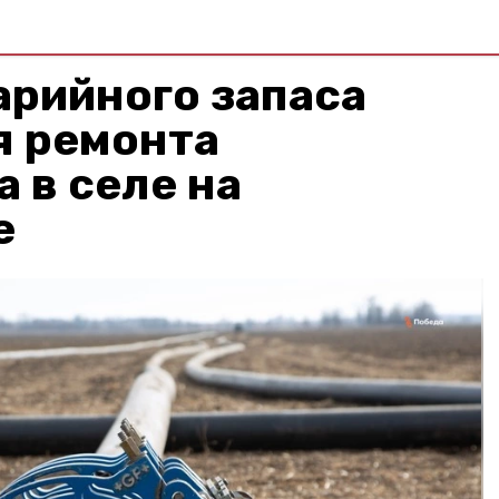
арийного запаса
я ремонта
 в селе на
е