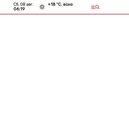
сб, 08 авг.
+
18
°С,
ясно
06:19