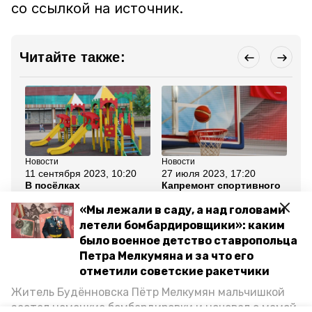
со ссылкой на источник.
Читайте также:
Новости
Новости
Но
11 сентября 2023, 10:20
27 июля 2023, 17:20
3 
В посёлках
Капремонт спортивного
Гу
Новоалександровского
зала завершили в
Вл
и Будённовского
посёлке Светлом
пр
«Мы лежали в саду, а над головами
округов открыли
от
летели бомбардировщики»: каким
спортивно-игровые
зоны
было военное детство ставропольца
Петра Мелкумяна и за что его
Все новости
отметили советские ракетчики
Житель Будённовска Пётр Мелкумян мальчишкой
застал немецкие бомбардировки и ночевал с мамой