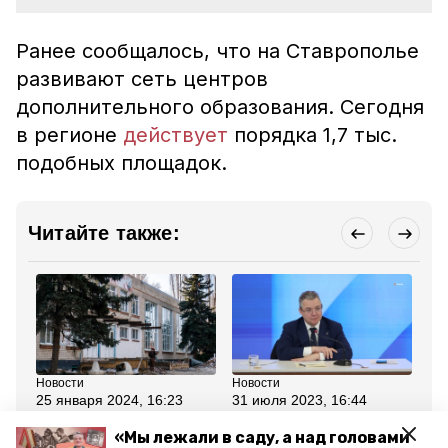
Ранее сообщалось, что на Ставрополье
развивают сеть центров
дополнительного образования. Сегодня
в регионе
действует
порядка 1,7 тыс.
подобных площадок.
Читайте также:
Новости
Новости
Но
25 января 2024, 16:23
31 июля 2023, 16:44
27
Капитальный ремонт
Губернатор
Мо
проходит в двух школах
Ставрополья:
Ст
«Мы лежали в саду, а над головами
Ессентуков
Необходимо сохранять
по