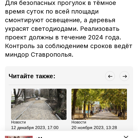
Для безопасных прогулок в тёмное
время суток по всей площади
смонтируют освещение, а деревья
украсят светодиодами. Реализовать
проект должны в течение 2024 года.
Контроль за соблюдением сроков ведёт
миндор Ставрополья.
Читайте также:
Новости
Новости
Но
12 декабря 2023, 17:00
20 ноября 2023, 13:28
31
Подрядчик приступил к
Объекты
Гу
благоустройству сквера
благоустройства
Ст