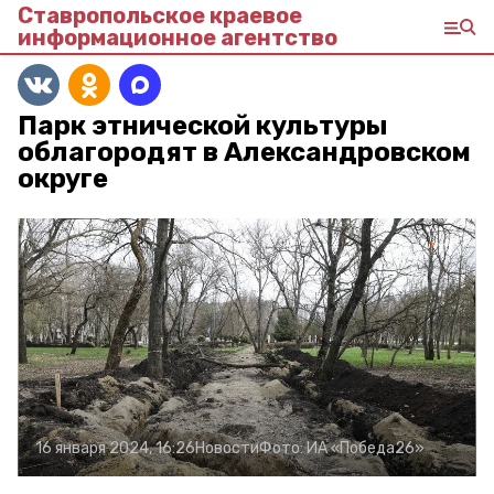
Ставропольское краевое
информационное агентство
Парк этнической культуры
облагородят в Александровском
округе
16 января 2024, 16:26
Новости
Фото:
ИА «Победа26»