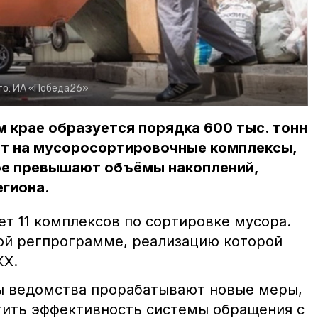
то:
ИА «Победа26»
м крае образуется порядка 600 тыс. тонн
т на мусоросортировочные комплексы,
е превышают объёмы накоплений,
егиона.
т 11 комплексов по сортировке мусора.
ой регпрограмме, реализацию которой
КХ.
ы ведомства прорабатывают новые меры,
тить эффективность системы обращения с