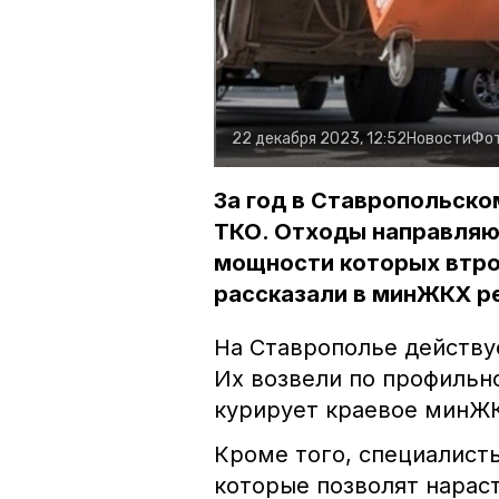
22 декабря 2023, 12:52
Новости
Фо
За год в Ставропольско
ТКО. Отходы направляю
мощности которых втро
рассказали в минЖКХ р
На Ставрополье действуе
Их возвели по профильн
курирует краевое минЖ
Кроме того, специалист
которые позволят нарас