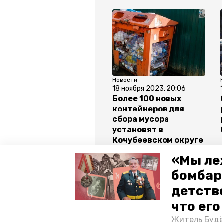
Новости
18 ноября 2023, 20:06
Более 100 новых
контейнеров для
сбора мусора
установят в
Кочубеевском округе
«Мы ле
Все новости
бомбар
детств
ставропольский край
влади
что ег
Житель Будё