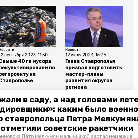
Новости
Новости
12 сентября 2023, 11:30
12 июля 2023, 15:36
Свыше 40 га мусора
Глава Ставрополья
рекультивировали по
призвал подготовить
регпроекту на
мастер-планы
Ставрополье
развития округов
региона
жали в саду, а над головами лет
дировщики»: каким было военн
о ставропольца Петра Мелкумяна
мир владимиров
тко
о отметили советские ракетчики
нновска Пётр Мелкумян мальчишкой застал немецкие