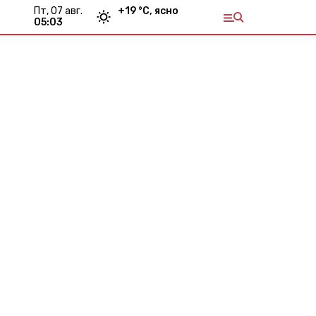
пт, 07 авг.
+
19
°С,
ясно
05:03