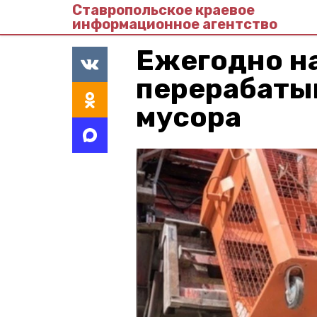
Ставропольское краевое
информационное агентство
Ежегодно н
перерабатыв
мусора