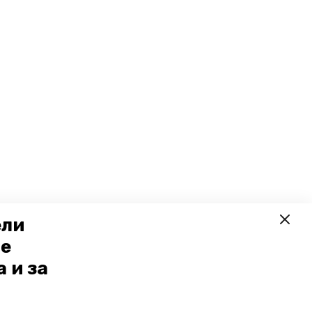
ели
ое
 и за