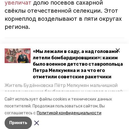
увеличат
долю посевов сахарной
свёклы отечественной селекции. Этот
корнеплод возделывают в пяти округах
региона.
Читайте также:
«Мы лежали в саду, а над головами
Ставропольскую продукцию АПК закупают
летели бомбардировщики»: каким
более 50 стран
было военное детство ставропольца
Петра Мелкумяна и за что его
Более 4,6 миллиарда рублей направят на
отметили советские ракетчики
поддержку АПК Ставрополья
Житель Будённовска Пётр Мелкумян мальчишкой
Более 246 тыс. субъектов МСП действует на
застал немецкие бомбардировки и ночевал с мамой
Ставрополье
под открытым небом, когда гитлеровцы заняли их
Сайт использует файлы cookies и технических данных
дом. Чем запомнились эти дни, как выживали после
посетителей.
Продолжая пользоваться сайтом, Вы
и чем Пётр помог ракетным войскам — в новом
соглашаетесь с
Политикой конфиденциальности
материале спецпроекта «Победы26» «Дети
ставропольский край
импортозамещение
Принять
Великой Отечественной».