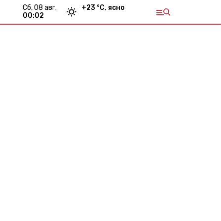
сб, 08 авг.
+
23
°С,
ясно
00:02