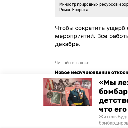
Министр природных ресурсов и о
Роман Коврыга
Чтобы сократить ущерб о
мероприятий. Все работ
декабре.
Читайте также:
Новое медучреждение откроют
«Мы ле
Почти 1 км дороги в центре С
бомбар
Губернатор Ставрополья: Не
детств
населённых пунктов
что ег
Житель Будё
ставропольский край
минпр
бомбардиров