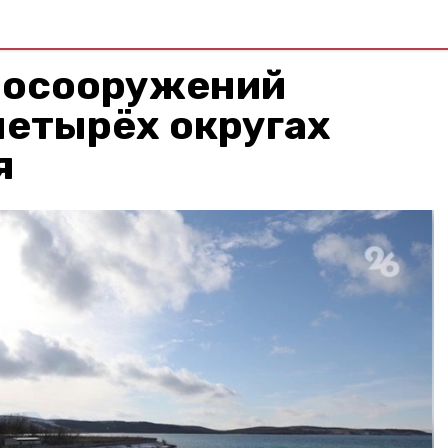
росооружений
четырёх округах
я