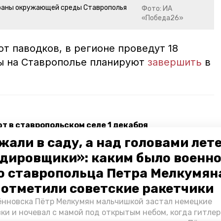
храны окружающей среды Ставрополья
Фото: ИА
«Победа26»
т паводков, в регионе проведут 18
ы на Ставрополье планируют
завершить
в
 в ставропольском селе 1 декабря
жали в саду, а над головами лет
таврополя обновили по нацпроекту
дировщики»: каким было военн
обходимо сохранять историческую память
о ставропольца Петра Мелкумяна
о отметили советские ракетчики
нновска Пётр Мелкумян мальчишкой застал немецкие
ироды ск
гидросооружения
ки и ночевал с мамой под открытым небом, когда гитле