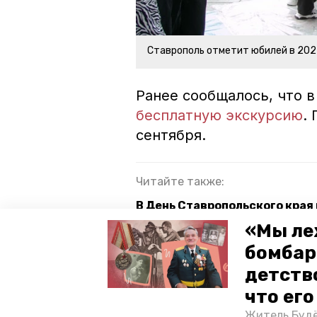
Ставрополь отметит юбилей в 202
Ранее сообщалось, что 
бесплатную экскурсию
.
сентября.
Читайте также:
В День Ставропольского края
«Мы ле
Строителей с профессиональ
Ставрополья
бомбар
детств
Спортивный праздник в подд
что ег
Житель Будё