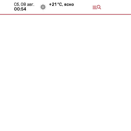
сб, 08 авг.
+
21
°С,
ясно
00:54