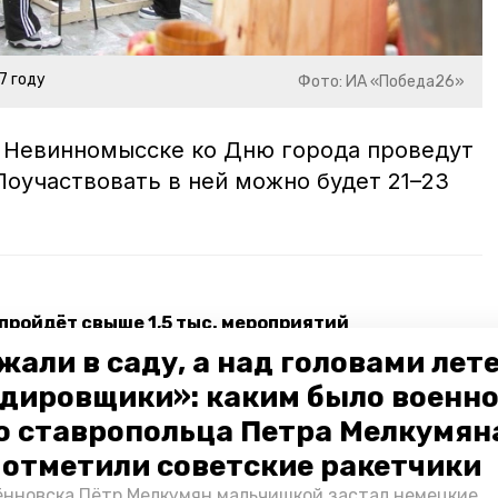
7 году
Фото: ИА «Победа26»
в Невинномысске ко Дню города проведут
 Поучаствовать в ней можно будет 21–23
 пройдёт свыше 1,5 тыс. мероприятий
жали в саду, а над головами лет
ным праздником поздравил губернатор
дировщики»: каким было военн
о ставропольца Петра Мелкумяна
ержку ЗОЖ провели в Левокумском округе
о отметили советские ракетчики
нновска Пётр Мелкумян мальчишкой застал немецкие