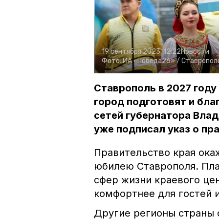
19 сентября 2023, 12:22
Новости
Фото:
ИА «Победа26» /
Ставрополь
Ставрополь в 2027 году
город подготовят и бла
сетей губернатора Вла
уже подписал указ о пр
Правительство края ока
юбилею Ставрополя. Пла
сфер жизни краевого цен
комфортнее для гостей 
Другие регионы страны 