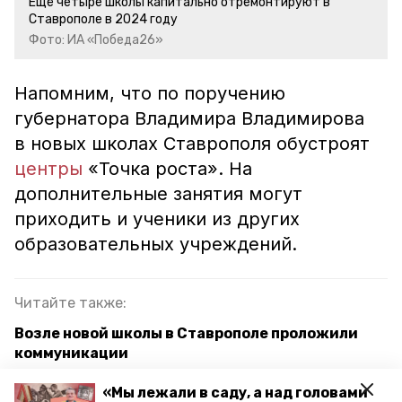
Ещё четыре школы капитально отремонтируют в
Ставрополе в 2024 году
Фото: ИА «Победа26»
Напомним, что по поручению
губернатора Владимира Владимирова
в новых школах Ставрополя обустроят
центры
«Точка роста». На
дополнительные занятия могут
приходить и ученики из других
образовательных учреждений.
Читайте также:
Возле новой школы в Ставрополе проложили
коммуникации
«Точки роста» появятся после капремонта в
«Мы лежали в саду, а над головами