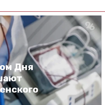
ком Дня
шают
енского