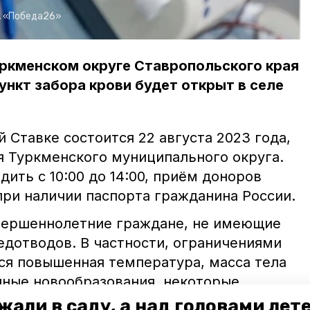
 «Победа26»
Туркменском округе Ставропольского края
ункт забора крови будет открыт в селе
 Ставке состоится 22 августа 2023 года,
 Туркменского муниципального округа.
дить с 10:00 до 14:00, приём доноров
при наличии паспорта гражданина России.
вершеннолетние граждане, не имеющие
едотводов. В частности, ограничениями
тся повышенная температура, масса тела
енные новообразования, некоторые
унные заболевания, беременность,
жали в саду, а над головами лет