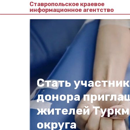
Ставропольское краевое
информационное агентство
Стать участни
донора пригла
жителей Туркм
округа