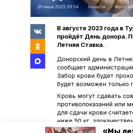
29 июня 2023, 09:54
Новости
Фото:
ИА
В августе 2023 года в 
пройдёт День донора. П
Летняя Ставка.
Донорский день в Летней
сообщает администрация
Забор крови будет прохо
будет возможен только 
Кровь могут сдавать со
противопоказаний или м
для сдачи крови считае
ниже 50 кг, злокачеств
инфекционные и аутоимм
«Мы ле