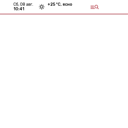
сб, 08 авг.
+
25
°С,
ясно
10:41