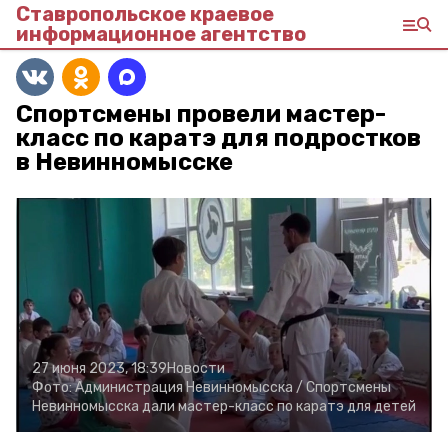
Ставропольское краевое
информационное агентство
Спортсмены провели мастер-
класс по каратэ для подростков
в Невинномысске
27 июня 2023, 18:39
Новости
Фото:
Администрация Невинномысска /
Спортсмены
Невинномысска дали мастер-класс по каратэ для детей