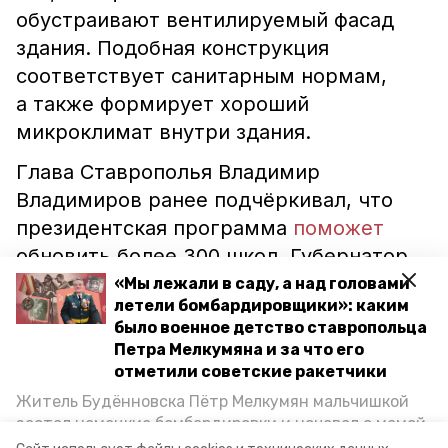
обустраивают вентилируемый фасад
здания. Подобная конструкция
соответствует санитарным нормам,
а также формирует хороший
микроклимат внутри здания.
Глава Ставрополья Владимир
Владимиров ранее подчёркивал, что
президентская программа
поможет
обновить более 300 школ. Губернатор
лично контролирует проведение работ.
«Мы лежали в саду, а над головами
летели бомбардировщики»: каким
было военное детство ставропольца
ставропольский край
Петра Мелкумяна и за что его
отметили советские ракетчики
губернатор владимир владимиров
Житель Будённовска Пётр Мелкумян мальчишкой
застал немецкие бомбардировки и ночевал с мамой
губернатор ставропольского края
под открытым небом, когда гитлеровцы заняли их