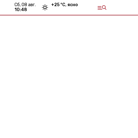
сб, 08 авг.
+
25
°С,
ясно
10:48