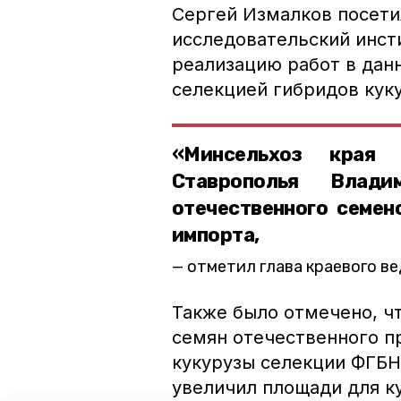
Сергей Измалков посети
исследовательский инст
реализацию работ в дан
селекцией гибридов кук
«Минсельхоз края 
Ставрополья Влад
отечественного семен
импорта,
отметил глава краевого в
Также было отмечено, ч
семян отечественного п
кукурузы селекции ФГБН
увеличил площади для ку