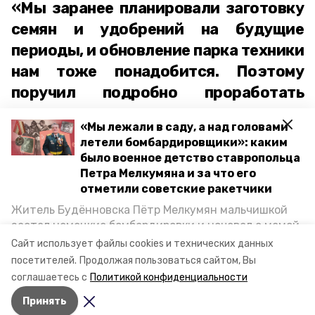
«Мы заранее планировали заготовку
семян и удобрений на будущие
периоды, и обновление парка техники
нам тоже понадобится. Поэтому
поручил подробно проработать
вопросы поставки техники на
«Мы лежали в саду, а над головами
Ставрополье. Буду держать эту тему
летели бомбардировщики»: каким
на личном контроле»,
было военное детство ставропольца
Петра Мелкумяна и за что его
отметил губернатор Ставрополья Владимир
отметили советские ракетчики
Владимиров.
Житель Будённовска Пётр Мелкумян мальчишкой
застал немецкие бомбардировки и ночевал с мамой
ставропольский край
владимир владимиров
под открытым небом, когда гитлеровцы заняли их
Сайт использует файлы cookies и технических данных
дом. Чем запомнились эти дни, как выживали после
посетителей.
Продолжая пользоваться сайтом, Вы
сельское хозяйство
и чем Пётр помог ракетным войскам — в новом
соглашаетесь с
Политикой конфиденциальности
материале спецпроекта «Победы26» «Дети
Принять
Великой Отечественной».
Авторы:
Сталина Лесь-Нелина