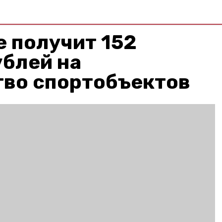
 получит 152
ублей на
тво спортобъектов