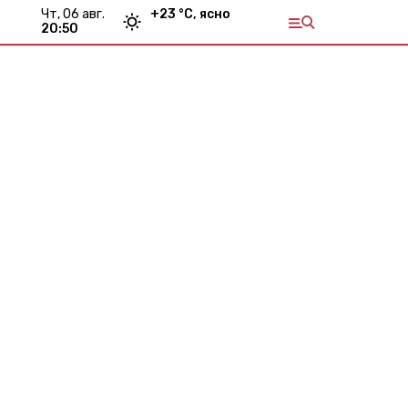
чт, 06 авг.
+
23
°С,
ясно
20:50