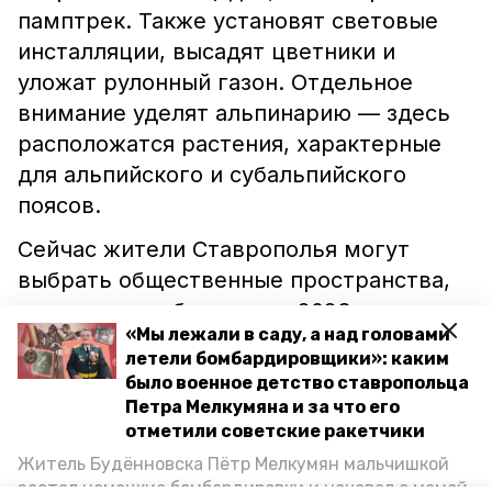
памптрек. Также установят световые
инсталляции, высадят цветники и
уложат рулонный газон. Отдельное
внимание уделят альпинарию –– здесь
расположатся растения, характерные
для альпийского и субальпийского
поясов.
Сейчас жители Ставрополья могут
выбрать общественные пространства,
которые преобразятся в 2023 году.
«Мы лежали в саду, а над головами
Голосование продлится до 30 мая.
летели бомбардировщики»: каким
Глава региона Владимир Владимиров
было военное детство ставропольца
призвал
земляков активно делиться
Петра Мелкумяна и за что его
своим мнением.
отметили советские ракетчики
Житель Будённовска Пётр Мелкумян мальчишкой
застал немецкие бомбардировки и ночевал с мамой