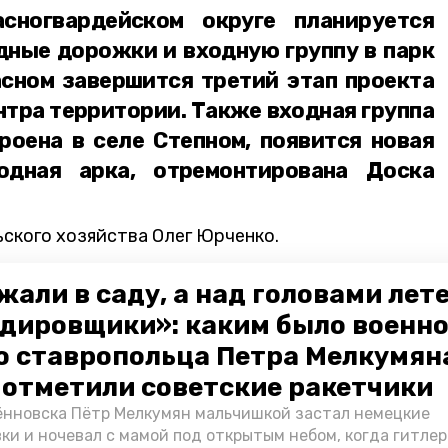
сногвардейском округе планируется
дные дорожки и входную группу в парк
асном завершится третий этап проекта
нтра территории. Также входная группа
роена в селе Степном, появится новая
ходная арка, отремонтирована Доска
ского хозяйства Олег Юрченко.
едутся подготовительные работы.
жали в саду, а над головами лет
уют завершить в августе текущего года.
дировщики»: каким было военн
ичном контроле держит губернатор
о ставропольца Петра Мелкумяна
Владимиров.
о отметили советские ракетчики
нновска Пётр Мелкумян мальчишкой застал немецкие
льхоз ск
благоустройство
ки и ночевал с мамой под открытым небом, когда гитле