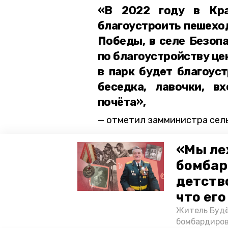
«В 2022 году в Кра
благоустроить пешехо
Победы, в селе Безоп
по благоустройству це
в парк будет благоуст
беседка, лавочки, в
почёта»,
отметил замминистра сель
На всех объектах уже в
«Мы ле
Благоустройство планир
бомбар
Выполнение задачи на л
детств
Ставрополья Владимир 
что ег
Житель Будё
ставропольский край
минсе
бомбардиров