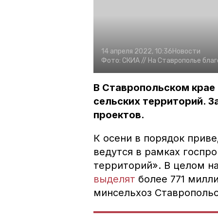
14 апреля 2022, 10:36
Новости
Фото:
СКИА //
На Ставрополье бла
В Ставропольском крае
сельских территорий. З
проектов.
К осени в порядок прив
ведутся в рамках госпр
территорий». В целом на
выделят
более 771 милли
минсельхоз Ставропольс