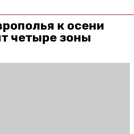
врополья к осени
ят четыре зоны