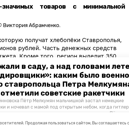
о-значимых товаров с минимальной
Ф Виктория Абрамченко.
которую получат хлебопёки Ставрополья,
лионов рублей. Часть денежных средств
джета. Кроме того, регион выделит 350
готные кредиты. Объём господдержки
жали в саду, а над головами лет
 СК. Губернатор Владимир Владимиров
дировщики»: каким было военн
редоставить производителям денежные
о ставропольца Петра Мелкумяна
о отметили советские ракетчики
нновска Пётр Мелкумян мальчишкой застал немецкие
мир владимиров
минсельхоз ск
ки и ночевал с мамой под открытым небом, когда гитле
запомнились эти дни, как выживали после и чем Пётр по
йскам — в новом материале спецпроекта «Победы26» «
посетителей.
Продолжая пользоваться сайтом, Вы соглашаетесь 
ой».