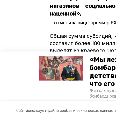
магазинов социальн
наценкой»,
отметила вице-премьер Р
Общая сумма субсидий, 
составит более 180 мил
выделят из краевого бю
миллионов рублей на ль
«Мы ле
уже одобрил минсельхоз
бомбар
поручил
своевременно п
детств
средства.
что ег
Житель Будё
ставропольский край
влади
бомбардиров
их дом. Чем 
ракетным во
Авторы:
Сталина Лесь-Нелина
Сайт использует файлы cookies и технических данных 
Отечественн