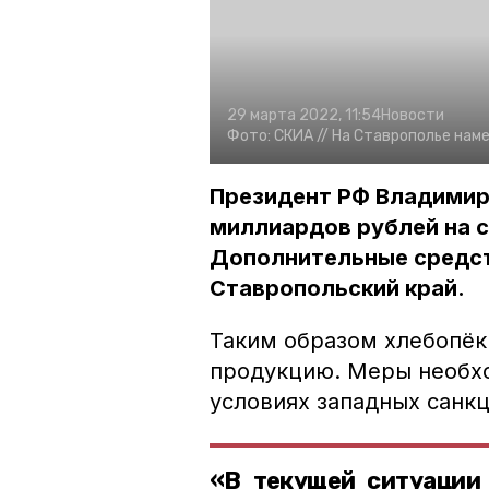
29 марта 2022, 11:54
Новости
Фото:
СКИА //
На Ставрополье наме
Президент РФ Владимир 
миллиардов рублей на с
Дополнительные средст
Ставропольский край.
Таким образом хлебопёк
продукцию. Меры необх
условиях западных санкц
«В текущей ситуации 