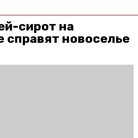
ей-сирот на
е справят новоселье