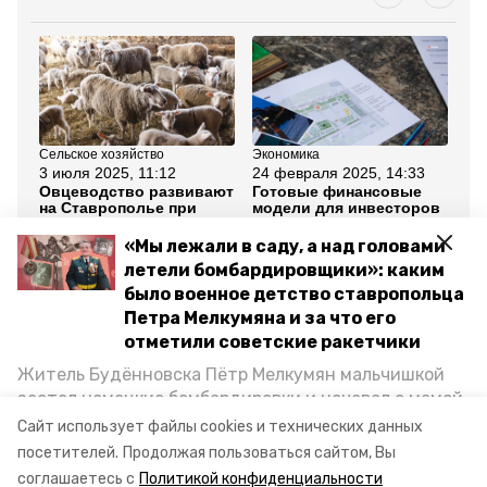
Сельское хозяйство
Экономика
Но
3 июля 2025, 11:12
24 февраля 2025, 14:33
7 
Овцеводство развивают
Готовые финансовые
Но
на Ставрополье при
модели для инвесторов
ин
поддержке инвестора
разработали на
на
Ставрополье
по
«Мы лежали в саду, а над головами
летели бомбардировщики»: каким
Все новости
было военное детство ставропольца
Петра Мелкумяна и за что его
отметили советские ракетчики
ставропольский край
Житель Будённовска Пётр Мелкумян мальчишкой
застал немецкие бомбардировки и ночевал с мамой
кавказский инвестиционный форум
под открытым небом, когда гитлеровцы заняли их
Сайт использует файлы cookies и технических данных
дом. Чем запомнились эти дни, как выживали после
посетителей.
Продолжая пользоваться сайтом, Вы
соглашение
губернатор ск
минэк ск
и чем Пётр помог ракетным войскам — в новом
соглашаетесь с
Политикой конфиденциальности