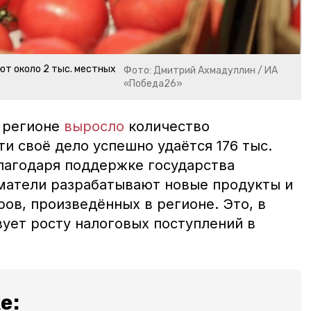
ют около 2 тыс. местных
Фото: Дмитрий Ахмадуллин / ИА
«Победа26»
в регионе
выросло
количество
ти своё дело успешно удаётся 176 тыс.
лагодаря поддержке государства
матели разрабатывают новые продукты и
ов, произведённых в регионе. Это, в
вует росту налоговых поступлений в
.
е: