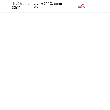
чт, 06 авг.
+
21
°С,
ясно
22:11