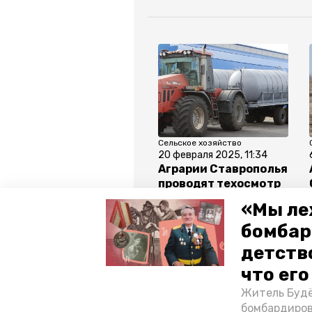
Сельское хозяйство
20 февраля 2025, 11:34
Аграрии Ставрополья
проводят техосмотр
сельхозтехники
«Мы ле
бомбар
детств
Все новости
что ег
Житель Будё
ставропольский край
ярмар
бомбардиров