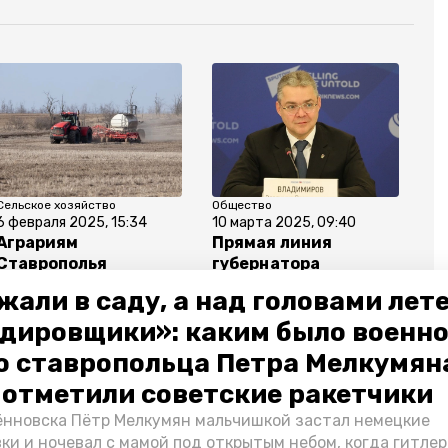
Сельское хозяйство
Общество
6 февраля 2025, 15:34
10 марта 2025, 09:40
Аграриям
Прямая линия
Ставрополья
губернатора
продолжат выдавать
Ставрополья
жали в саду, а над головами лет
льготные кредиты
состоится 19 марта
дировщики»: каким было военн
о ставропольца Петра Мелкумяна
о отметили советские ракетчики
нновска Пётр Мелкумян мальчишкой застал немецкие
ка
минэк ск
ки и ночевал с мамой под открытым небом, когда гитле