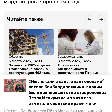
млрд литров в прошлом году.
Читайте также
Общество
Здравоохранение
ЖК
5 марта 2025, 14:00
3 марта 2025, 14:25
3 
За январь 2025 года на
Врачи узких
Гл
Ставрополье ввели в
специальностей
по
эксплуатацию 402 тыс.
посетили село Птичье
пе
кв. м жилья
те
Ки
«Мы лежали в саду, а над головами
летели бомбардировщики»: каким
Все новости
было военное детство ставропольца
Петра Мелкумяна и за что его
отметили советские ракетчики
производство крахмала
Житель Будённовска Пётр Мелкумян мальчишкой