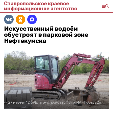
Ставропольское краевое
информационное агентство
Искусственный водоём
обустроят в парковой зоне
Нефтекумска
27 марта , 12:59
Благоустройство
Фото:
ИА «Победа26»