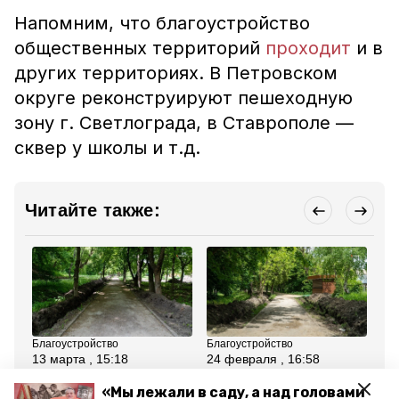
Напомним, что благоустройство
общественных территорий
проходит
и в
других территориях. В Петровском
округе реконструируют пешеходную
зону г. Светлограда, в Ставрополе —
сквер у школы и т.д.
Читайте также:
Благоустройство
Благоустройство
Бла
13 марта , 15:18
24 февраля , 16:58
4 
Второй этап
Благоустройство сквера
Бл
благоустройства
в Лермонтове завершат
По
«Мы лежали в саду, а над головами