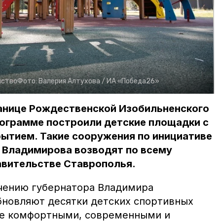
йство
Фото:
Валерия Алтухова /
ИА «Победа26»
танице Рождественской Изобильненского
рограмме построили детские площадки с
ытием. Такие сооружения по инициативе
 Владимирова возводят по всему
авительстве Ставрополья.
чению губернатора Владимира
бновляют десятки детских спортивных
ее комфортными, современными и