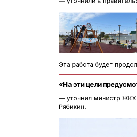
— уточнили в правитель
Эта работа будет продол
«Н
а эти цели предусмо
—
уточнил
министр
ЖКХ
Рябикин.