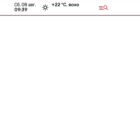
сб, 08 авг.
+
22
°С,
ясно
09:39