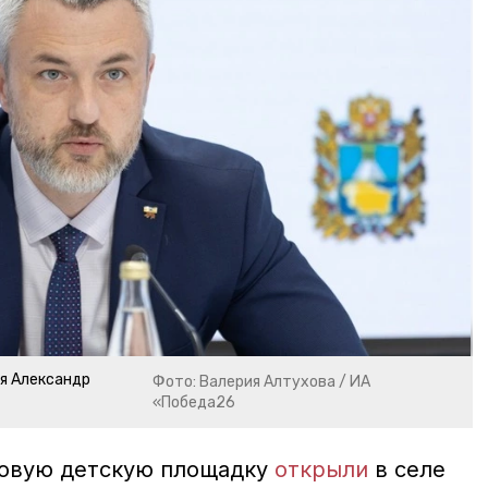
я Александр
Фото: Валерия Алтухова / ИА
«Победа26
овую д
етскую площадку
открыли
в селе