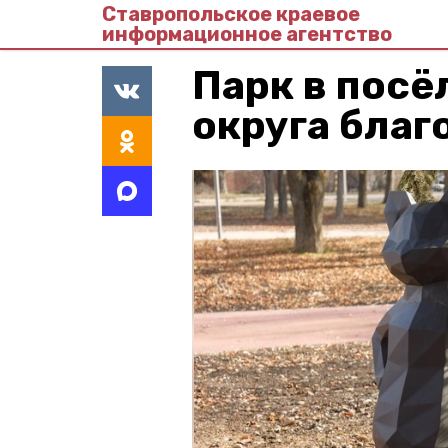
Ставропольское краевое
информационное агентство
Парк в посё
округа благ