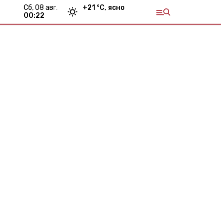
сб, 08 авг.
+
21
°С,
ясно
00:22