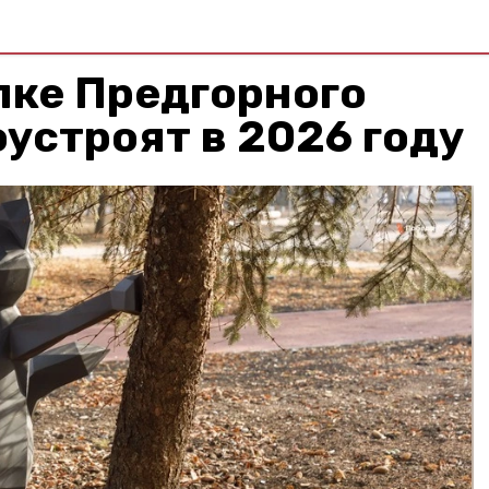
лке Предгорного
оустроят в 2026 году