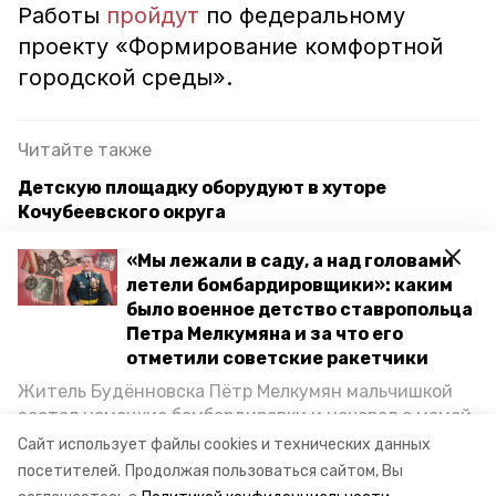
Работы
пройдут
по федеральному
проекту «Формирование комфортной
городской среды».
Читайте также
Детскую площадку оборудуют в хуторе
Кочубеевского округа
Новые детские площадки появились в двух
«Мы лежали в саду, а над головами
посёлках Георгиевского округа
летели бомбардировщики»: каким
было военное детство ставропольца
Губернатор Ставрополья призвал депутатов
Петра Мелкумяна и за что его
привлекать инвестиции в регион
отметили советские ракетчики
Житель Будённовска Пётр Мелкумян мальчишкой
застал немецкие бомбардировки и ночевал с мамой
ипатово
детские площадки
под открытым небом, когда гитлеровцы заняли их
Сайт использует файлы cookies и технических данных
дом. Чем запомнились эти дни, как выживали после
посетителей.
Продолжая пользоваться сайтом, Вы
благоустройство
и чем Пётр помог ракетным войскам — в новом