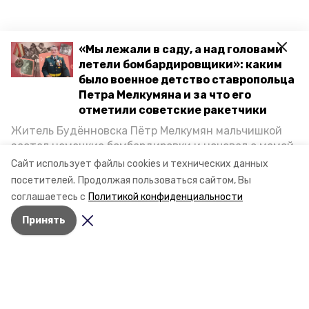
«Мы лежали в саду, а над головами
летели бомбардировщики»: каким
было военное детство ставропольца
Петра Мелкумяна и за что его
отметили советские ракетчики
Житель Будённовска Пётр Мелкумян мальчишкой
застал немецкие бомбардировки и ночевал с мамой
под открытым небом, когда гитлеровцы заняли их
Сайт использует файлы cookies и технических данных
дом. Чем запомнились эти дни, как выживали после
посетителей.
Продолжая пользоваться сайтом, Вы
и чем Пётр помог ракетным войскам — в новом
соглашаетесь с
Политикой конфиденциальности
материале спецпроекта «Победы26» «Дети
Принять
Великой Отечественной».
Разделы
Новости