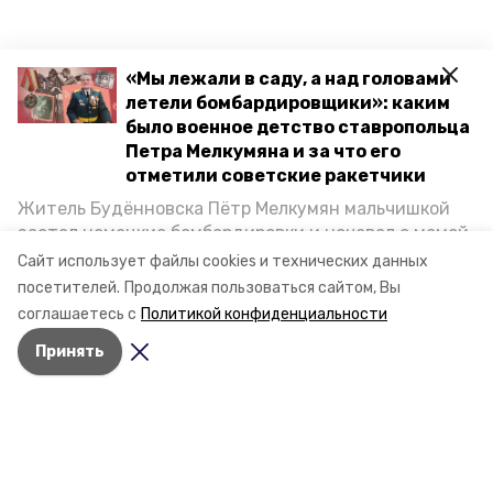
«Мы лежали в саду, а над головами
летели бомбардировщики»: каким
было военное детство ставропольца
Петра Мелкумяна и за что его
отметили советские ракетчики
Житель Будённовска Пётр Мелкумян мальчишкой
застал немецкие бомбардировки и ночевал с мамой
под открытым небом, когда гитлеровцы заняли их
Сайт использует файлы cookies и технических данных
дом. Чем запомнились эти дни, как выживали после
посетителей.
Продолжая пользоваться сайтом, Вы
и чем Пётр помог ракетным войскам — в новом
соглашаетесь с
Политикой конфиденциальности
материале спецпроекта «Победы26» «Дети
Принять
Великой Отечественной».
Разделы
Новости