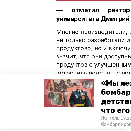
— отметил ректор 
университета Дмитрий 
Многие производители, 
не только разработали 
продуктов», но и включи
значит, что они доступн
продуктов с улучшенны
встретить леденцы с пр
мороженое и десерты с 
«Мы ле
производители уже ввел
бомбар
Специалисты отмечают, 
детств
спросом у потребителей
что ег
Ранее сообщалось, что 
Житель Будё
бомбардиров
систему снижения ущерб
их дом. Чем 