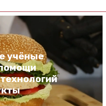
е учёные
 помощи
технологий
укты