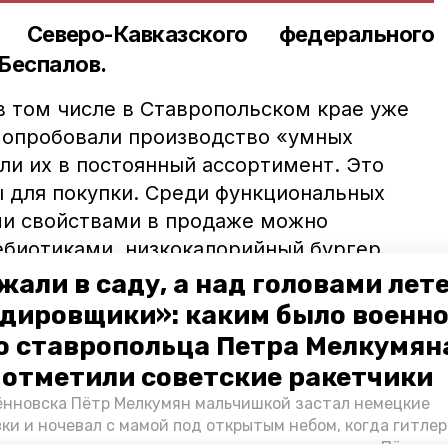
Северо-Кавказского федерального
Беспалов.
в том числе в Ставропольском крае уже
и опробовали производство «умных
ли их в постоянный ассортимент. Это
ы для покупки. Среди функциональных
ми свойствами в продаже можно
ебиотиками, низкокалорийный бургер,
антиоксидантами. Все эти позиции
жали в саду, а над головами лет
и в промышленное производство.
дировщики»: каким было военн
что «прокачанные» продукты пользуются
о ставропольца Петра Мелкумяна
.
о отметили советские ракетчики
ставропольские учёные
разработали
нновска Пётр Мелкумян мальчишкой застал немецкие
ки и ночевал с мамой под открытым небом, когда гитле
а от скачков напряжения. Разработка
запомнились эти дни, как выживали после и чем Пётр по