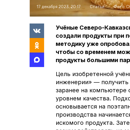
17 декабря 2023, 20:17
Статьи
Фото:
С
Учёные Северо-Кавказс
создали продукты при 
методику уже опробовал
чтобы со временем мож
продукты большими пар
Цель изобретенной учё
инженерии» — получить
заранее на компьютере 
уровнем качества. Подх
основывается на поэтап
производства начинаетс
искомого продукта. Зате