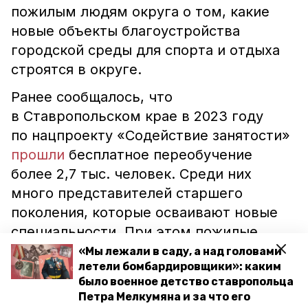
пожилым людям округа о том, какие
новые объекты благоустройства
городской среды для спорта и отдыха
строятся в округе.
Ранее сообщалось, что
в Ставропольском крае в 2023 году
по нацпроекту «Содействие занятости»
прошли
бесплатное переобучение
более 2,7 тыс. человек. Среди них
много представителей старшего
поколения, которые осваивают новые
специальности. При этом пожилые
люди стали самыми активными
«Мы лежали в саду, а над головами
летели бомбардировщики»: каким
участниками программ переобучения.
было военное детство ставропольца
Они получали профессию бухгалтеров
Петра Мелкумяна и за что его