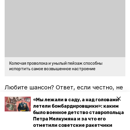
Колючая проволока и унылый пейзаж способны
испортить самое возвышенное настроение
Любите шансон? Ответ, если честно, не
важен. Если ваша половинка не
«Мы лежали в саду, а над головами
находится в местах не столь
летели бомбардировщики»: каким
отдалённых, то вне зависимости от
было военное детство ставропольца
Петра Мелкумяна и за что его
вашей тяги к Шуфутинскому, Кругу и
отметили советские ракетчики
«Бутырке» и вам и ей здесь вряд ли